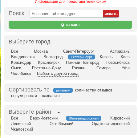
Информация для представителей фирм
Поиск
на карте
Выберите город
Все
Москва
Санкт-Петербург
Астрахань
Владивосток
Волгоград
Казань
Киев
Екатеринбург
Краснодар
Красноярск
Нижний Новгород
Новосибирск
Омск
Ростов-на-Дону
Рязань
Самара
Уфа
Челябинск
Выбрать другой город
Сортировать по
количеству отзывов
рейтингу
популярности
названию
Выберите район
Все
Верх-Исетский
Кировский
Железнодорожный
Ленинский
Октябрьский
Орджоникидзевский
Чкаловский