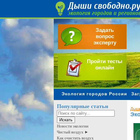
Задать
вопрос
эксперту
Пройти тесты
онлайн
Экология городов России
Заг
Популярные статьи
Дыши
Эко
Новости экологии
Чистый воздух ►
Как очистить воздух