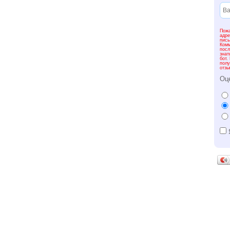
Пожа
адре
пись
Комм
посл
знат
бот.
полу
отзы
Оц