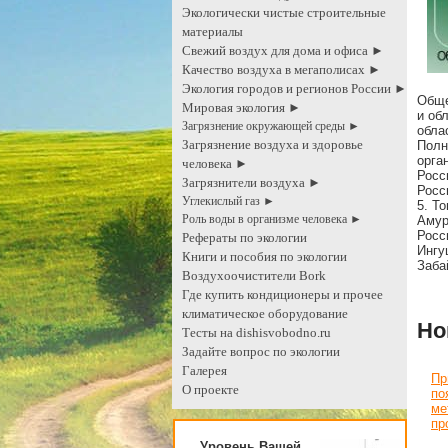
Экологически чистые строительные
материалы
Свежий воздух для дома и офиса ►
Качество воздуха в мегаполисах ►
Экология городов и регионов России ►
Обще
Мировая экология ►
и об
Загрязнение окружающей среды ►
обла
Загрязнение воздуха и здоровье
Полн
орга
человека ►
Росс
Загрязнители воздуха ►
Росс
Углекислый газ ►
5. Т
Роль воды в организме человека ►
Амур
Росс
Рефераты по экологии
Ингу
Книги и пособия по экологии
Заба
Воздухоочистители Bork
Где купить кондиционеры и прочее
климатическое оборудование
Но
Тесты на dishisvobodno.ru
Задайте вопрос по экологии
Галерея
Пр
О проекте
по
ме
пр
Уровень Вашей