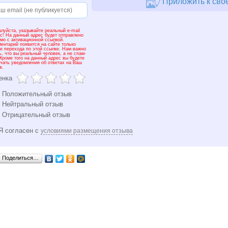
Приложить к свое
луйста, указывайте реальный e-mail
с! На данный адрес будет отправлено
мо с активационной ссылкой.
ентарий появится на сайте только
е перехода по этой ссылке. Нам важно
ь, что вы реальный человек, а не спам-
 Кроме того на данный адрес вы будете
чать уведомления об ответах на Ваш
в.
енка
Положительный отзыв
Нейтральный отзыв
Отрицательный отзыв
Я согласен с
условиями размещения отзыва
Поделиться…