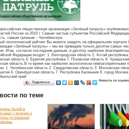
российская общественная организация «Зелёный патруль» опубликовала
ластей России за 2010 г. Самым чистым субъектом Российской Федера
сть, самым грязным – Челябинскую.
ый экологический рейтинг Вы можете увидеть на официальном портале
низации «Зелёный патруль» – мы же приведём только десятки самых чис
ии. Итак, согласно последним данным, в десятку наиболее благоприятны
ийской Федерации входят: 1. Белгородская область 2. Алтай республика 
омская область 6. Бурятия республика 7. Псковская область 8. Чувашская
ская область В то время как наиболее экологически неблагоприятными 
ии: 1. Челябинская область 2. Свердловская область 3. Московская обла
шетия 6. Оренбургская область 7. Республика Калмыкия 8. город Москва 
йкальский край
Новость со ссылк
Поделиться…
вости по теме
ичины болей в
яснице у мужчин и
тоды устранения
облемы