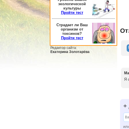
экологической
культуры
Пройти тест
Страдает ли Ваш
организм от
От
токсинов?
Пройти тест
Редактор сайта:
Екатерина Золотарёва
Ма
Я 
+
ил