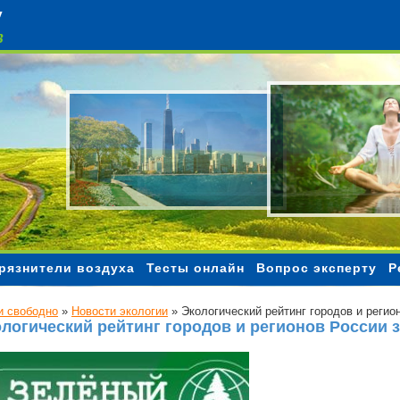
Чистый воздух
рязнители воздуха
Тесты онлайн
Вопрос эксперту
Р
 свободно
»
Новости экологии
»
Экологический рейтинг городов и регион
логический рейтинг городов и регионов России за