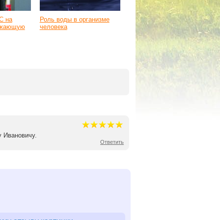
С на
Роль воды в организме
ружающую
человека
у Ивановичу.
Ответить