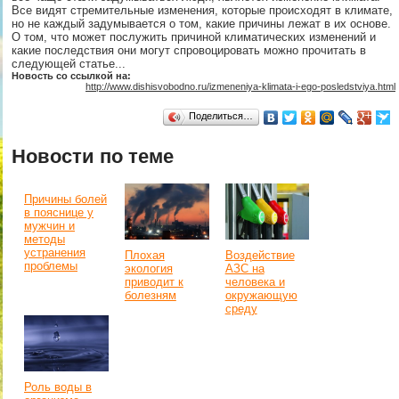
Все видят стремительные изменения, которые происходят в климате,
но не каждый задумывается о том, какие причины лежат в их основе.
О том, что может послужить причиной климатических изменений и
какие последствия они могут спровоцировать можно прочитать в
следующей статье...
Новость со ссылкой на:
http://www.dishisvobodno.ru/izmeneniya-klimata-i-ego-posledstviya.html
Поделиться…
Новости по теме
Причины болей
в пояснице у
мужчин и
методы
устранения
Плохая
Воздействие
проблемы
экология
АЗС на
приводит к
человека и
болезням
окружающую
среду
Роль воды в