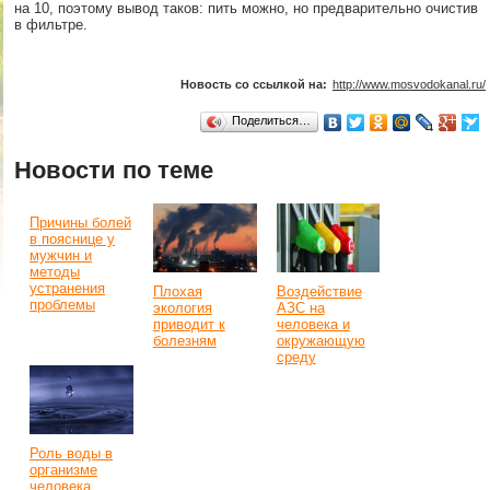
на 10, поэтому вывод таков: пить можно, но предварительно очистив
в фильтре.
Новость со ссылкой на:
http://www.mosvodokanal.ru/
Поделиться…
Новости по теме
Причины болей
в пояснице у
мужчин и
методы
устранения
Плохая
Воздействие
проблемы
экология
АЗС на
приводит к
человека и
болезням
окружающую
среду
Роль воды в
организме
человека