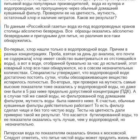
питьевой воды популярных производителей, вода из кулера и
водопроводная, но пропущенную через обычный домашний
кувшинный фильтр. Проверяли ее на цветность, мутность,
остаточный хлор и наличие нитратов. Каков же результат?
По данным «Российской газеты» вода из-под водопроводных кранов
столицы абсолютно безвредна. Все образцы оказались абсолютно
безвредными и пригодными для питья, но различия все-таки
обнаружились.
Во-первых, хлор нашли только в водопроводной воде. Причем в
разных концентрациях. Проба, взятая за день до анализа, его почти
не содержала( хлор имеет свойство выветриваться из отстоявшейся
воды), а вот в воде, отобранной буквально за час до испытаний, этот
коварный хлор все-таки обнаружился, но в совсем незначительных
количествах. Специалисты утверждают, что водопроводной воде
достаточно постоять сутки, чтобы обеззараживающее вещество
испарилось полностью. Во-вторых, при проверке на мутность самые
высокие показатели тоже оказались у водопроводной воды, но даже
они были в 5 раз ниже предельно допустимой концентрации (ПДК). А
в случае той же самой воды, но фильтрованной под домашним
фильтром, мутность воды была намного ниже. К счастью, обычные
кувшинные фильтры действительно работают! То есть фильтр
сделал чище и без того чистую воду. Тесты на цветность дали
примерно такой же результат. Что касается бутилированной воды, то
ее показатели оказались чуть лучше, чем у водопроводной, но
незначительно.
Питерская вода по показателям оказалась близка к московской.
Следует отметить, что питье чистой воды может продлить жизнь лет