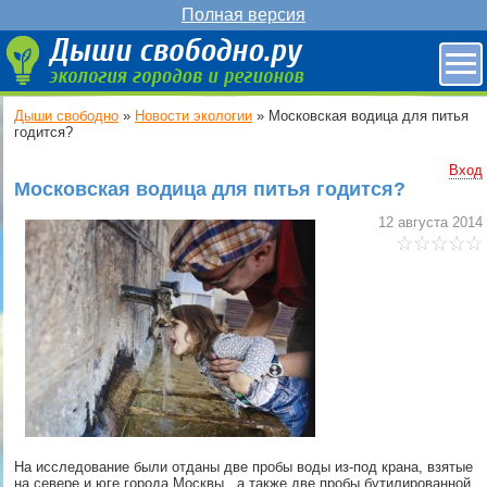
Полная версия
Дыши свободно
»
Новости экологии
»
Московская водица для питья
годится?
Вход
Московская водица для питья годится?
12 августа 2014
На исследование были отданы две пробы воды из-под крана, взятые
на севере и юге города Москвы, а также две пробы бутилированной