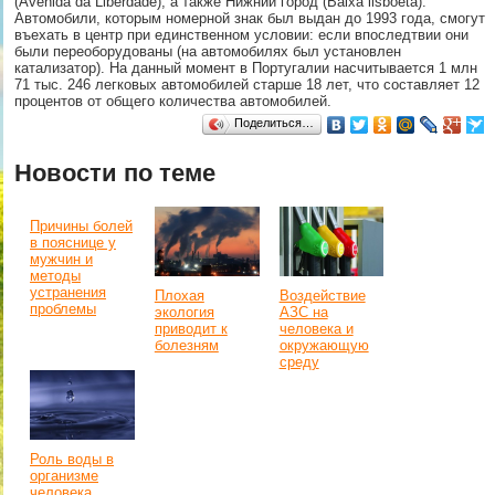
(Avenida da Liberdade), а также Нижний город (Baixa lisboeta).
Автомобили, которым номерной знак был выдан до 1993 года, смогут
въехать в центр при единственном условии: если впоследтвии они
были переоборудованы (на автомобилях был установлен
катализатор). На данный момент в Португалии насчитывается 1 млн
71 тыс. 246 легковых автомобилей старше 18 лет, что составляет 12
процентов от общего количества автомобилей.
Поделиться…
Новости по теме
Причины болей
в пояснице у
мужчин и
методы
устранения
Плохая
Воздействие
проблемы
экология
АЗС на
приводит к
человека и
болезням
окружающую
среду
Роль воды в
организме
человека