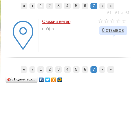
«
‹
1
2
3
4
5
6
7
›
»
61—61 из 61.
Свежий ветер
г. Уфа
0 отзывов
«
‹
1
2
3
4
5
6
7
›
»
Поделиться…